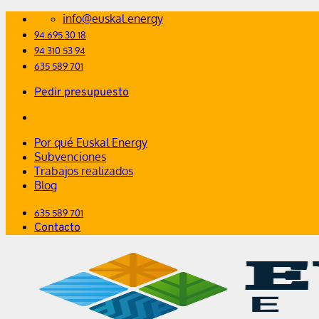
Saltar
info@euskal.energy
al
94 695 30 18
contenido
94 310 53 94
635 589 701
Pedir presupuesto
Por qué Euskal Energy
Subvenciones
Trabajos realizados
Blog
635 589 701
Contacto