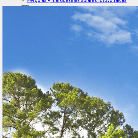
Pérgolas y marquesinas solares fotovoltaicas
Aerotermia
Aerotermia de nueva generación
Cargadores eléctricos
V2C Trydan
V2C Pole Pro
Wallbox
Viaris Orbis
Policharger NW
Biomasa