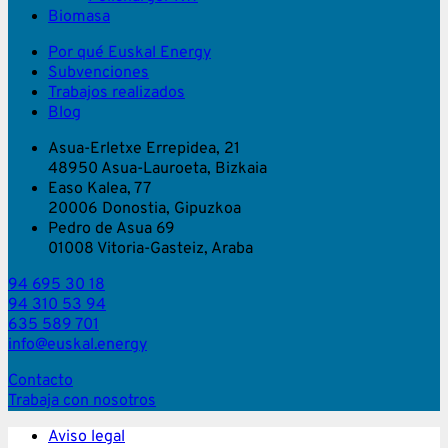
Biomasa
Por qué Euskal Energy
Subvenciones
Trabajos realizados
Blog
Asua-Erletxe Errepidea, 21
48950 Asua-Lauroeta, Bizkaia
Easo Kalea, 77
20006 Donostia, Gipuzkoa
Pedro de Asua 69
01008 Vitoria-Gasteiz, Araba
94 695 30 18
94 310 53 94
635 589 701
info@euskal.energy
Contacto
Trabaja con nosotros
Aviso legal