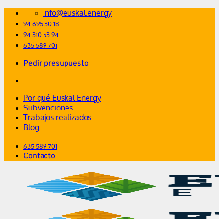
Saltar
info@euskal.energy
al
94 695 30 18
contenido
94 310 53 94
635 589 701
Pedir presupuesto
Por qué Euskal Energy
Subvenciones
Trabajos realizados
Blog
635 589 701
Contacto